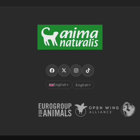
English
English
▼
▼