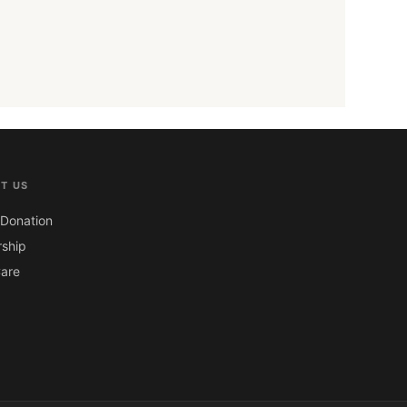
T US
Donation
ship
are