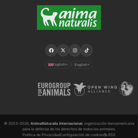
English
English
▼
▼
© 2003–2026,
AnimaNaturalis Internacional
, organización iberoamericana
para la defensa de los derechos de todos los animales.
Política de Privacidad
Configuración de cookies
RSS