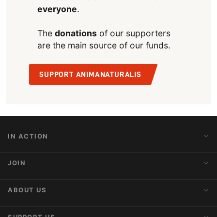
everyone
.
The
donations
of our supporters
are the main source of our funds.
SUPPORT ANIMANATURALIS
IN ACTION
Action Alerts
JOIN
Latest News
Blog
Activist Network
ABOUT US
Upcoming Actions
Internships
About AnimaNaturalis
SUPPORT US