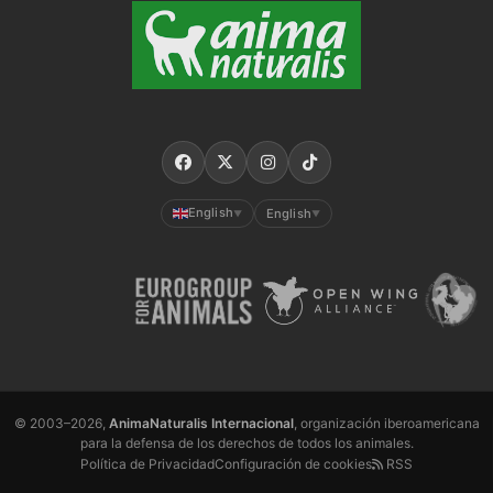
English
English
▼
▼
© 2003–2026,
AnimaNaturalis Internacional
, organización iberoamericana
para la defensa de los derechos de todos los animales.
Política de Privacidad
Configuración de cookies
RSS