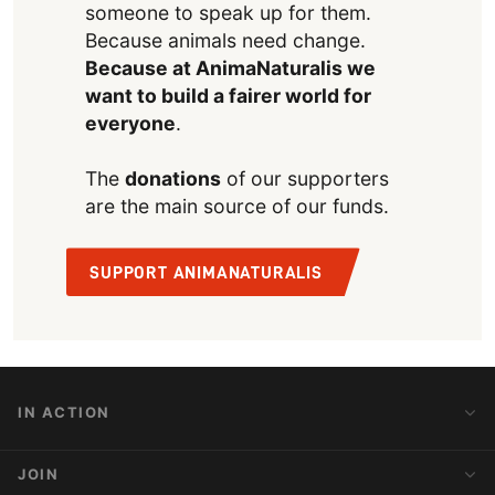
someone to speak up for them.
Because animals need change.
Because at AnimaNaturalis we
want to build a fairer world for
everyone
.
The
donations
of our supporters
are the main source of our funds.
SUPPORT ANIMANATURALIS
IN ACTION
Action Alerts
JOIN
Latest News