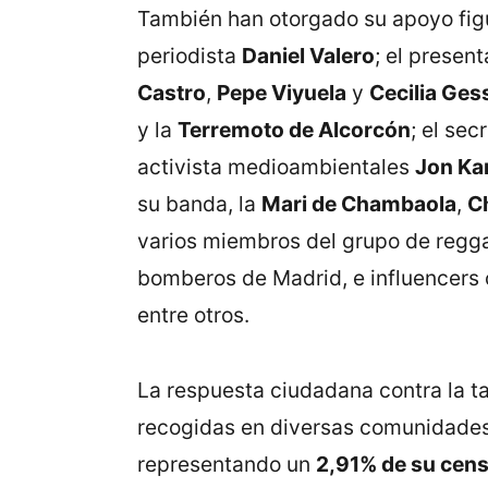
También han otorgado su apoyo figu
periodista
Daniel Valero
; el presen
Castro
,
Pepe Viyuela
y
Cecilia Ges
y la
Terremoto de Alcorcón
; el sec
activista medioambientales
Jon Ka
su banda, la
Mari de Chambaola
,
C
varios miembros del grupo de reg
bomberos de Madrid, e influencer
entre otros.
La respuesta ciudadana contra la 
recogidas en diversas comunidades 
representando un
2,91% de su cens