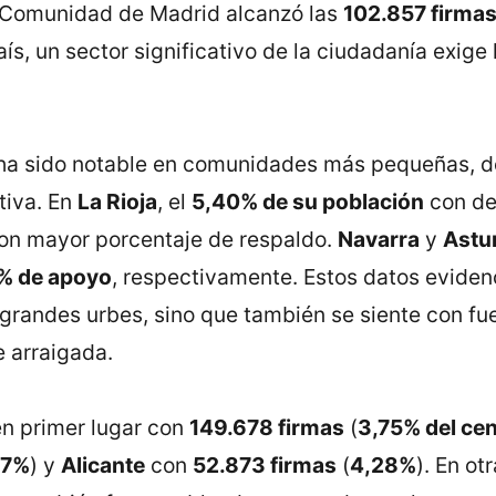
a Comunidad de Madrid alcanzó las
102.857 firma
ís, un sector significativo de la ciudadanía exige
ha sido notable en comunidades más pequeñas, do
tiva. En
La Rioja
, el
5,40% de su población
con der
o con mayor porcentaje de respaldo.
Navarra
y
Astu
% de apoyo
, respectivamente. Estos datos evidenc
grandes urbes, sino que también se siente con fue
 arraigada​.
en primer lugar con
149.678 firmas
(
3,75% del cen
17%
) y
Alicante
con
52.873 firmas
(
4,28%
). En o