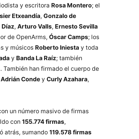
odista y escritora
Rosa Montero
; el
sier Etxeandía
,
Gonzalo de
 Díaz
,
Arturo Valls
,
Ernesto Sevilla
dor de OpenArms,
Óscar Camps
; los
tas y músicos
Roberto Iniesta
y toda
ada
y
Banda La Raíz
; también
o
. También han firmado el cuerpo de
,
Adrián Conde
y
Curly Azahara
,
 con un número masivo de firmas
aldo con
155.774 firmas
,
dó atrás, sumando
119.578 firmas