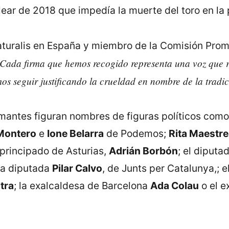
ear de 2018 que impedía la muerte del toro en la 
aturalis en España y miembro de la Comisión Promo
. Cada firma que hemos recogido representa una voz que r
s seguir justificando la crueldad en nombre de la tradic
rmantes figuran nombres de figuras políticos como
 Montero
e
Ione Belarra
de Podemos;
Rita Maestre
 principado de Asturias,
Adrián Borbón
; el diput
la diputada
Pilar Calvo
, de Junts per Catalunya,; 
tra
; la exalcaldesa de Barcelona
Ada Colau
o el e