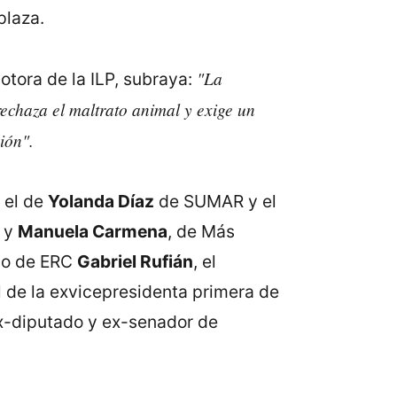
plaza.
"La
tora de la ILP, subraya:
echaza el maltrato animal y exige un
ión".
 el de
Yolanda Díaz
de SUMAR y el
y
Manuela Carmena
, de Más
ado de ERC
Gabriel Rufián
, el
el de la exvicepresidenta primera de
x-diputado y ex-senador de