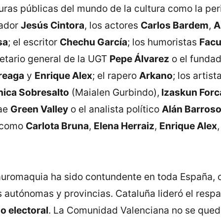
ras públicas del mundo de la cultura como la peri
tador
Jesús Cintora
, los actores
Carlos Bardem
,
A
sa
; el escritor
Chechu García
; los humoristas
Facu
retario general de la UGT
Pepe Álvarez
o el funda
reaga
y
Enrique Alex
; el rapero
Arkano
; los artis
hica Sobresalto
(Maialen Gurbindo),
Izaskun Forc
gae
Green Valley
o el analista político
Alán Barros
s como
Carlota Bruna
,
Elena Herraiz
,
Enrique Alex
tauromaquia ha sido contundente en toda España,
autónomas y provincias. Cataluña lideró el resp
o electoral
. La Comunidad Valenciana no se que