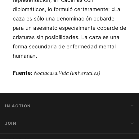
diplomáticos, lo formuló certeramente: «La
caza es sólo una denominación cobarde
para un asesinato especialmente cobarde de
criaturas sin posibilidades. La caza es una
forma secundaria de enfermedad mental
humana».
Noalacaza.Vida (universal.es)
Fuente
:
IN ACTION
Action Alerts
JOIN
Latest News
Blog
Activist Network