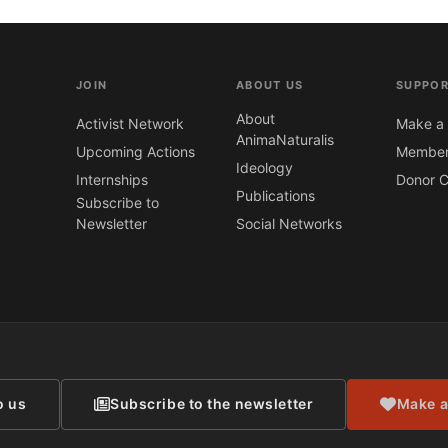
JOIN
ABOUT US
SUPPOR
About
Activist Network
Make a 
AnimaNaturalis
Upcoming Actions
Member
Ideology
Internships
Donor C
Publications
Subscribe to
Newsletter
Social Networks
CONTACT
o us
Subscribe to the newsletter
Make a