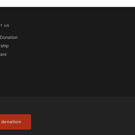
T US
Donation
ship
are
 donation