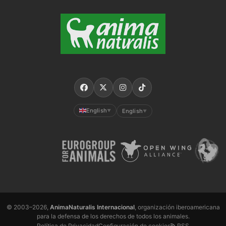
English
English
▼
▼
© 2003–2026,
AnimaNaturalis Internacional
, organización iberoamericana
para la defensa de los derechos de todos los animales.
Política de Privacidad
Configuración de cookies
RSS