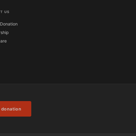
T US
Donation
ship
are
 donation