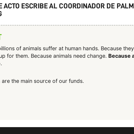
TE ACTO ESCRIBE AL COORDINADOR DE PALM
G
T
illions of animals suffer at human hands. Because the
up for them. Because animals need change.
Because a
e
.
 are the main source of our funds.