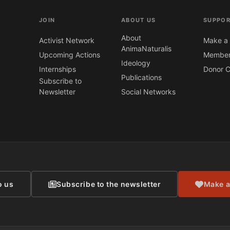
JOIN
ABOUT US
SUPPOR
About
Activist Network
Make a 
AnimaNaturalis
Upcoming Actions
Member
Ideology
Internships
Donor C
Publications
Subscribe to
Newsletter
Social Networks
CONTACT
o us
Subscribe to the newsletter
Make a