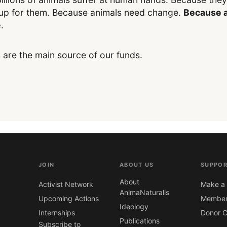
up for them. Because animals need change.
Because a
e
.
 are the main source of our funds.
JOIN
ABOUT US
SUPPOR
About
Activist Network
Make a 
AnimaNaturalis
Upcoming Actions
Member
Ideology
Internships
Donor C
Publications
Subscribe to