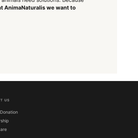
t AnimaNaturalis we want to
T US
Donation
ship
are