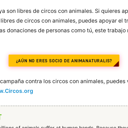
a son libres de circos con animales. Si quieres 
ibres de circos con animales, puedes apoyar el t
 las donaciones de personas como tú, este trabaj
¿AÚN NO ERES SOCIO DE ANIMANATURALIS?
 campaña contra los circos con animales, puedes v
.Circos.org
T
illions of animals suffer at human hands. Because the