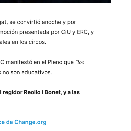
at, se convirtió anoche y por
 moción presentada por CiU y ERC, y
les en los circos.
"los
ERC manifestó en el Pleno que
es no son educativos.
egidor Reollo i Bonet, y a las
ace de Change.org