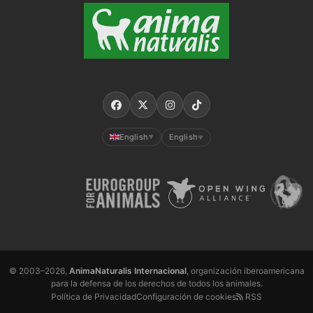
English
English
▼
▼
© 2003–2026,
AnimaNaturalis Internacional
, organización iberoamericana
para la defensa de los derechos de todos los animales.
Política de Privacidad
Configuración de cookies
RSS