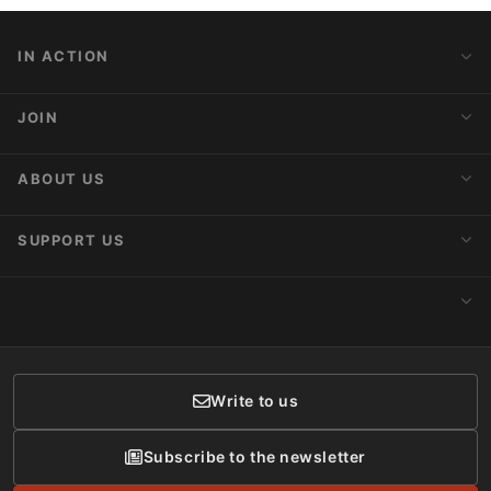
IN ACTION
Action Alerts
JOIN
Latest News
Blog
Activist Network
ABOUT US
Upcoming Actions
Internships
About AnimaNaturalis
SUPPORT US
Subscribe to Newsletter
Ideology
Publications
Make a Donation
CONTACT
Social Networks
Membership
Donor Care
Write to us
Subscribe to the newsletter