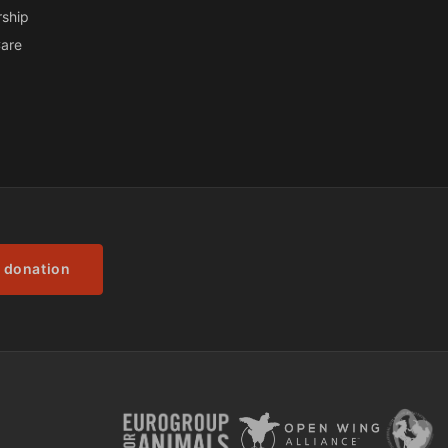
ship
are
 donation