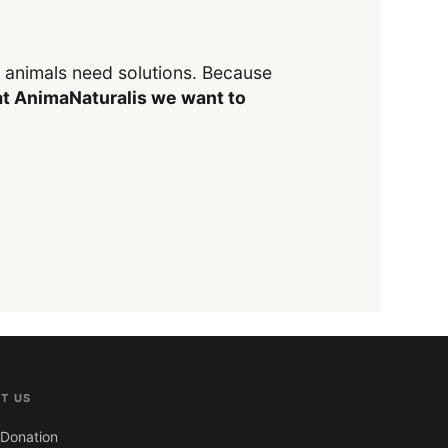
y animals need solutions. Because
t AnimaNaturalis we want to
T US
Donation