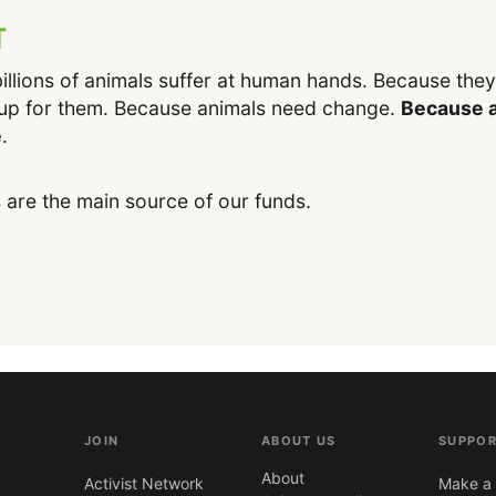
T
illions of animals suffer at human hands. Because the
up for them. Because animals need change.
Because a
e
.
 are the main source of our funds.
JOIN
ABOUT US
SUPPOR
About
Activist Network
Make a 