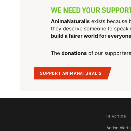
WE NEED YOUR SUPPOR
AnimaNaturalis
exists because b
they deserve someone to speak 
build a fairer world for everyon
The
donations
of our supporters
SUPPORT ANIMANATURALIS
IN ACTION
Action Alerts