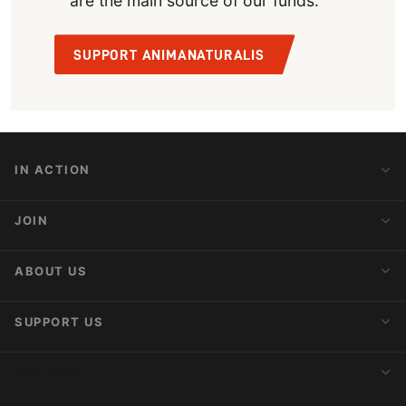
are the main source of our funds.
SUPPORT ANIMANATURALIS
IN ACTION
Action Alerts
JOIN
Latest News
Blog
Activist Network
ABOUT US
Upcoming Actions
Internships
About AnimaNaturalis
SUPPORT US
Subscribe to Newsletter
Ideology
Publications
Make a Donation
CONTACT
Social Networks
Membership