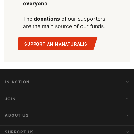
everyone
.
The
donations
of our supporters
are the main source of our funds.
SUPPORT ANIMANATURALIS
IN ACTION
Action Alerts
JOIN
Latest News
Blog
Activist Network
ABOUT US
Upcoming Actions
Internships
About AnimaNaturalis
SUPPORT US