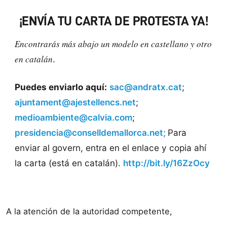
¡ENVÍA TU CARTA DE PROTESTA YA!
Encontrarás más abajo un modelo en castellano y otro
en catalán
.
Puedes enviarlo aquí:
sac@andratx.cat
;
ajuntament@ajestellencs.net
;
medioambiente@calvia.com
;
presidencia@conselldemallorca.net;
Para
enviar al govern, entra en el enlace y copia ahí
la carta (está en catalán).
http://bit.ly/16ZzOcy
A la atención de la autoridad competente,