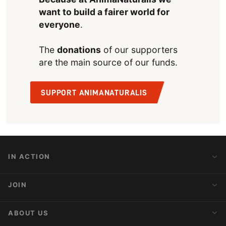
want to build a fairer world for
everyone
.
The
donations
of our supporters
are the main source of our funds.
SUPPORT ANIMANATURALIS
IN ACTION
Action Alerts
JOIN
Latest News
Blog
Activist Network
ABOUT US
Upcoming Actions