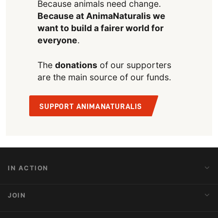
Because animals need change.
Because at AnimaNaturalis we
want to build a fairer world for
everyone
.
The
donations
of our supporters
are the main source of our funds.
SUPPORT ANIMANATURALIS
IN ACTION
Action Alerts
JOIN
Latest News
Blog
Activist Network