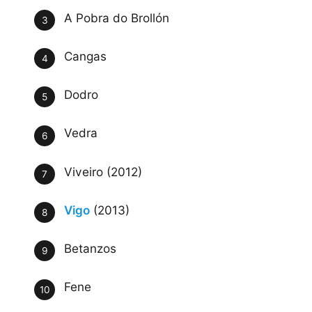
A Pobra do Brollón
Cangas
Dodro
Vedra
Viveiro (2012)
Vigo
(2013)
Betanzos
Fene