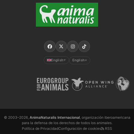
English
English
▼
▼
© 2003–2026,
AnimaNaturalis Internacional
, organización iberoamericana
para la defensa de los derechos de todos los animales.
Política de Privacidad
Configuración de cookies
RSS