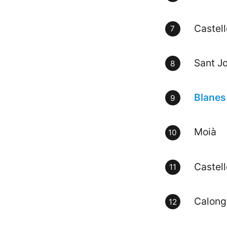
Castell
Sant J
Blanes
Moià
Castel
Calong