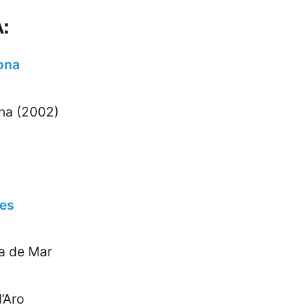
:
ona
na (2002)
es
a de Mar
d’Aro