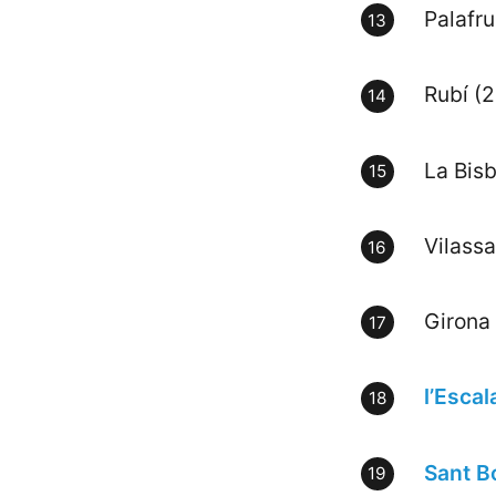
Palafru
Rubí (
La Bis
Vilassa
Girona
l’Escal
Sant B